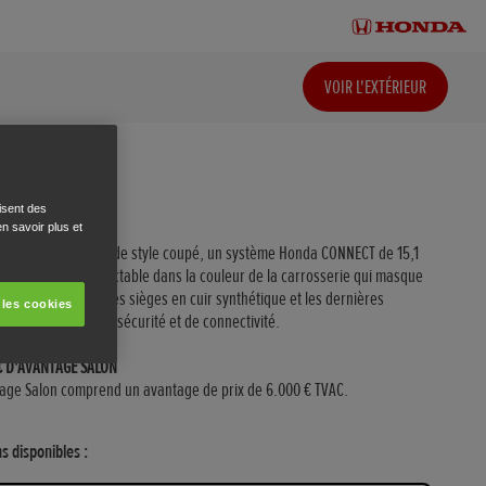
VOIR L'EXTÉRIEUR
y1
ANCE
isent des
n savoir plus et
rrosserie élégante de style coupé, un système Honda CONNECT de 15,1
, un panneau rétractable dans la couleur de la carrosserie qui masque
 de charge avant, des sièges en cuir synthétique et les dernières
 les cookies
tés en matière de sécurité et de connectivité.
€ D'AVANTAGE SALON
tage Salon comprend un avantage de prix de 6.000 € TVAC.
s disponibles :