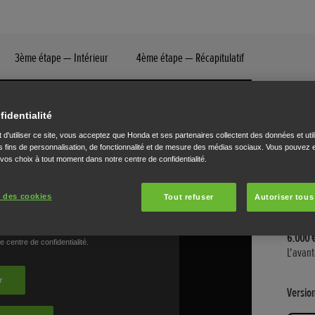
3ème étape — Intérieur
4ème étape — Récapitulatif
e:N
fidentialité
ELEG
 d'utiliser ce site, vous acceptez que Honda et ses partenaires collectent des données et util
 fins de personnalisation, de fonctionnalité et de mesure des médias sociaux. Vous pouvez e
 vos choix à tout moment dans notre centre de confidentialité.
Une ca
pouces
le port
 des cookies
Tout refuser
Autoriser tous
nouveau
6.000 
L'avan
Version