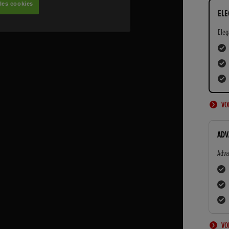
ELE
Eleg
VO
ADV
Adva
VO