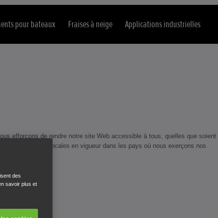
ents pour bateaux
Fraises à neige
Applications industrielles
nous efforçons de rendre notre site Web accessible à tous, quelles que soient
ainsi que les lois locales en vigueur dans les pays où nous exerçons nos
isent des
n savoir plus et