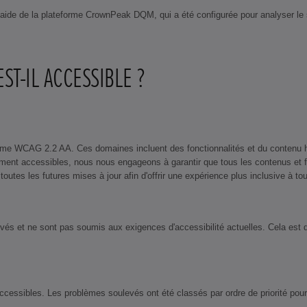
à l'aide de la plateforme CrownPeak DQM, qui a été configurée pour analyser l
ST-IL ACCESSIBLE ?
rme WCAG 2.2 AA. Ces domaines incluent des fonctionnalités et du contenu h
rement accessibles, nous nous engageons à garantir que tous les contenus et
tes les futures mises à jour afin d'offrir une expérience plus inclusive à tous
 et ne sont pas soumis aux exigences d'accessibilité actuelles. Cela est dû a
cessibles. Les problèmes soulevés ont été classés par ordre de priorité pou