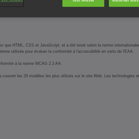
 des cookies
Tout refuser
Autoriser tous
is les versions les plus récentes de JAWS, NVDA et VoiceOver)
lles que HTML, CSS et JavaScript, et a été testé selon la norme internationa
ne utilisée pour évaluer la conformité à l'accessibilité en vertu de l'EAA.
 conformité à la norme WCAG 2.2 AA.
couvert les 20 modèles les plus utilisés sur le site Web. Les technologies et t