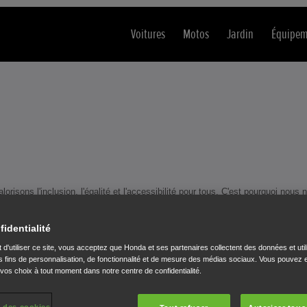
Voitures
Motos
Jardin
Équipem
ons l'inclusion, l'égalité et l'accessibilité pour tous. C'est pourquoi nous 
specter les exigences de la Directive européenne sur l'accessibilité (EAA), 
fidentialité
 d'utiliser ce site, vous acceptez que Honda et ses partenaires collectent des données et util
 fins de personnalisation, de fonctionnalité et de mesure des médias sociaux. Vous pouvez e
 vos choix à tout moment dans notre centre de confidentialité.
amètres du navigateur ou de l'appareil
e reconnaissance vocale