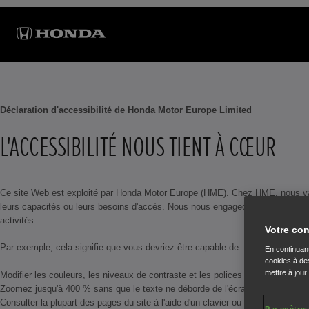
Déclaration d'accessibilité de Honda Motor Europe Limited
L'ACCESSIBILITÉ NOUS TIENT À CŒUR
Ce site Web est exploité par Honda Motor Europe (HME). Chez HME, nous valoris
leurs capacités ou leurs besoins d'accès. Nous nous engageons également à re
activités.
Votre con
Par exemple, cela signifie que vous devriez être capable de :
En continuant
cookies à des
mettre à jour
Modifier les couleurs, les niveaux de contraste et les polices à l'aide des par
Zoomez jusqu'à 400 % sans que le texte ne déborde de l'écran
Consulter la plupart des pages du site à l'aide d'un clavier ou d'un logiciel d