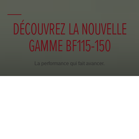
DÉCOUVREZ LA NOUVELLE
GAMME BF115-150
La performance qui fait avancer.
En savoir plus
BF115-150
V6
V8 BF300
Une fiabilité et des performances sans