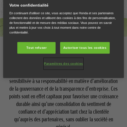
Votre confidentialité
En continuant d'utiliser ce site, vous acceptez que Honda et ses partenaires
collectent des données et utilisent des cookies à des fins de personnalisation,
de fonctionnalité et de mesure des médias sociaux. Vous pouvez en savoir
plus et mettre à jour vos choix à tout moment dans notre centre de
confidentialité.
Gouvernance d’entreprise
Tout refuser
Autoriser tous les cookies
Paramètres des cookies
Honda s’évertuant à incarner « une entreprise essentielle
aux yeux de toutes et tous », elle est parfaitement
sensibilisée à sa responsabilité en matière d’amélioration
de la gouvernance et de la transparence d’entreprise. Ces
points sont en effet capitaux pour favoriser une croissance
durable ainsi qu’une consolidation du sentiment de
confiance et d’appréciation tant chez la clientèle
qu’auprès des partenaires, sans oublier la société en