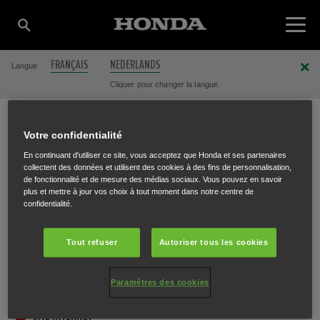
FRANÇAIS
NEDERLANDS
Langue
Cliquer pour changer la langue.
Votre confidentialité
LECOT NV
En continuant d'utiliser ce site, vous acceptez que Honda et ses partenaires
collectent des données et utilisent des cookies à des fins de personnalisation,
de fonctionnalité et de mesure des médias sociaux. Vous pouvez en savoir
plus et mettre à jour vos choix à tout moment dans notre centre de
confidentialité.
Brugsesteenweg 378
,
Roeselare
,
8800
Tout refuser
Autoriser tous les cookies
Paramètres des cookies
ITINÉRAIRE
SITE INTERNET