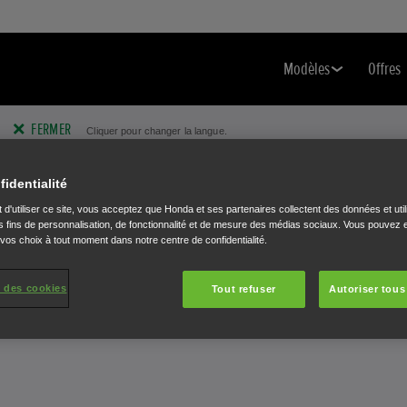
Modèles
Offres
FERMER
Cliquer pour changer la langue.
fidentialité
 d'utiliser ce site, vous acceptez que Honda et ses partenaires collectent des données et util
 fins de personnalisation, de fonctionnalité et de mesure des médias sociaux. Vous pouvez e
 vos choix à tout moment dans notre centre de confidentialité.
Transporteurs
Offres
 des cookies
Tout refuser
Autoriser tous
UNE FORCE DE TRAVAIL ACCRUE