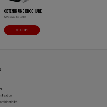
OBTENIR UNE BROCHURE
Ayez une vue d'ensemble.
BROCHURE
E
er
tilisation
onfidentialité