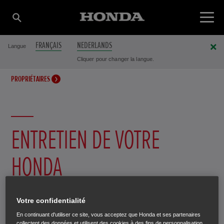
FRANÇAIS
NEDERLANDS
Langue
Cliquer pour changer la langue.
PROPRIÉTAIRES
ENTRETIEN DE VOTRE
HONDA
Avec des soins attentionnés, votre Honda durera plus
Votre confidentialité
longtemps encore.
En continuant d'utiliser ce site, vous acceptez que Honda et ses partenaires
collectent des données et utilisent des cookies à des fins de personnalisation,