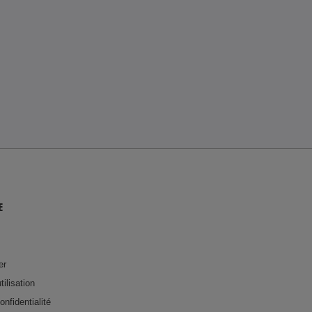
E
er
tilisation
onfidentialité