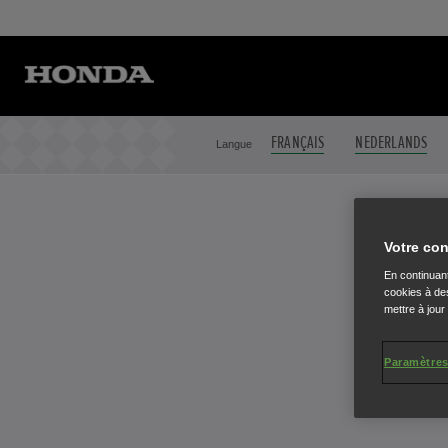
FRANÇAIS
NEDERLANDS
Langue
Votre con
En continuant
cookies à des
G
mettre à jour
Paramètres