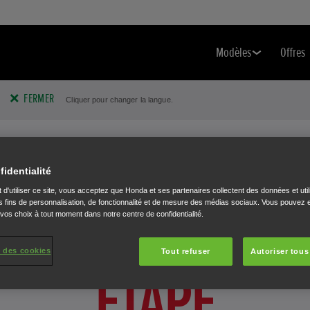
Modèles
Offres
FERMER
Cliquer pour changer la langue.
SERVICE ET SUPPORT POUR LES NOUVEAUX
fidentialité
UTILISATEURS
 d'utiliser ce site, vous acceptez que Honda et ses partenaires collectent des données et util
 fins de personnalisation, de fonctionnalité et de mesure des médias sociaux. Vous pouvez e
UIDAGE ÉTAPE P
 vos choix à tout moment dans notre centre de confidentialité.
 des cookies
Tout refuser
Autoriser tous
ÉTAPE