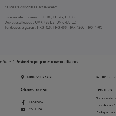
* Produits disponibles actuellement :
Groupes électrogènes : EU 10i, EU 20i, EU 30i
Débroussailleuses : UMK 425 E2, UMK 435 E2
Tondeuses à gazon : HRG 416, HRG 466, HRX 426C, HRX 476C
priétaires
Service et support pour les nouveaux utilisateurs
CONCESSIONNAIRE
BROCHUR
Retrouvez-nous sur
Liens utiles
Nous contact
Facebook
Conditions d'u
YouTube
Politique de c