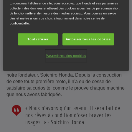
En continuant d'utiliser ce site, vous acceptez que Honda et ses partenaires
Oser braver les usages
collectent des données et utilisent des cookies à des fins de personnalisation,
de fonctionnalité et de mesure des médias sociaux. Vous pouvez en savoir
plus et mettre à jour vos choix à tout moment dans notre centre de
confidentialité.
C'est vrai, Honda a commencé par construire des motos.
C'est d'ailleurs toujours le cas. Tout a commencé par le
Tout refuser
Autoriser tous les cookies
désir de résoudre les problèmes d'ingénierie les plus
compliqués du monde.
Paramètres des cookies
Mais la vie est pleine de défis, alors pourquoi s'en tenir à
ce que l'on connaît ? C'est la question que s'est posée
notre fondateur, Soichiro Honda. Depuis la construction
de cette toute première moto, il n'a eu de cesse de
satisfaire sa curiosité, comme le prouve chaque machine
que nous avons fabriquée.
« Nous n'avons qu'un avenir. Il sera fait de
nos rêves à condition d'oser braver les
usages. » - Soichiro Honda.