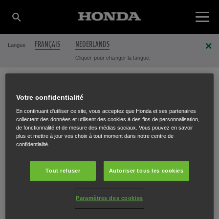
FRANÇAIS
NEDERLANDS
Langue
Cliquer pour changer la langue.
TUINCENTER
Votre confidentialité
En continuant d'utiliser ce site, vous acceptez que Honda et ses partenaires
collectent des données et utilisent des cookies à des fins de personnalisation,
de fonctionnalité et de mesure des médias sociaux. Vous pouvez en savoir
BRUYNINCKX GINO
plus et mettre à jour vos choix à tout moment dans notre centre de
confidentialité.
Tout refuser
Autoriser tous les cookies
Sint-Jansstraat 73
,
Sint-Laureins
,
9982
Paramètres des cookies