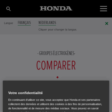
FRANÇAIS
NEDERLANDS
Langue
Cliquer pour changer la langue.
GROUPES ÉLECTROGÈNES
COMPARER
Quel est le groupe électrogène qui répond le mieux à vos
AJOUTER LE PRODUIT
besoins ? Comparez jusqu'à trois modèles ci-dessous.
Votre confidentialité
Vous trouverez sûrement une machine qui facilitera votre
En continuant d'utiliser ce site, vous acceptez que Honda et ses partenaires
collectent des données et utilisent des cookies à des fins de personnalisation,
travail.
de fonctionnalité et de mesure des médias sociaux. Vous pouvez en savoir