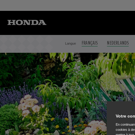
FRANÇAIS
NEDERLANDS
Langue
Votre con
En continuant
cookies à des
mettre à jour