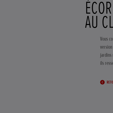
ÉCOR
AU C
Vous co
version
jardins
ils res
RETO