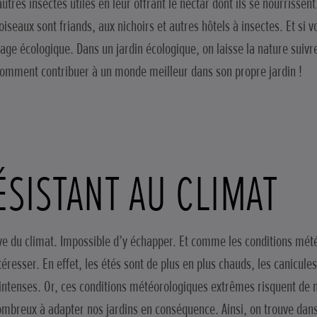
 autres insectes utiles en leur offrant le nectar dont ils se nourrisse
oiseaux sont friands, aux nichoirs et autres hôtels à insectes. Et si 
ge écologique. Dans un jardin écologique, on laisse la nature suivre
u comment contribuer à un monde meilleur dans son propre jardin !
ÉSISTANT AU CLIMAT
reuve du climat. Impossible d’y échapper. Et comme les conditions mé
ntéresser. En effet, les étés sont de plus en plus chauds, les canicule
 intenses. Or, ces conditions météorologiques extrêmes risquent de m
breux à adapter nos jardins en conséquence. Ainsi, on trouve dans l