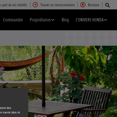
s part de vos intérêts
Trouver un concessionnaire
Brochure
Commander
Propriétaires
Blog
L'UNIVERS HONDA
isent des
n savoir plus et