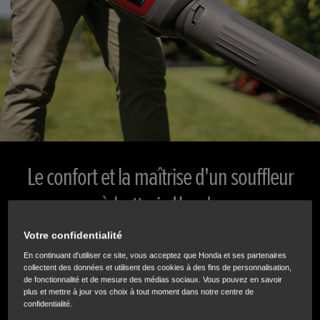
Le confort et la maîtrise d'un souffleur
à batterie Honda
Votre confidentialité
Conçu de manière innovante pour fournir un volume d'air
En continuant d'utiliser ce site, vous acceptez que Honda et ses partenaires
puissant, notre souffleur à batterie léger Honda est l'outil
collectent des données et utilisent des cookies à des fins de personnalisation,
parfait pour nettoyer facilement les feuilles, les débris et
de fonctionnalité et de mesure des médias sociaux. Vous pouvez en savoir
plus et mettre à jour vos choix à tout moment dans notre centre de
les déchets de jardin. Construit avec une vitesse réglable,
confidentialité.