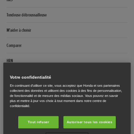
Tondeuse débroussailleuse
M'aider à choisir
Comparer
HRN
Miimo
Votre confidentialité
En continuant d'utiliser ce site, vous acceptez que Honda et ses partenaires
Présentation
collectent des données et utilisent des cookies à des fins de personnalisation,
de fonctionnalité et de mesure des médias sociaux. Vous pouvez en savoir
plus et mettre à jour vos choix à tout moment dans notre centre de
Multi Miimo
confidentialité.
Caractéristiques
Tout refuser
Autoriser tous les cookies