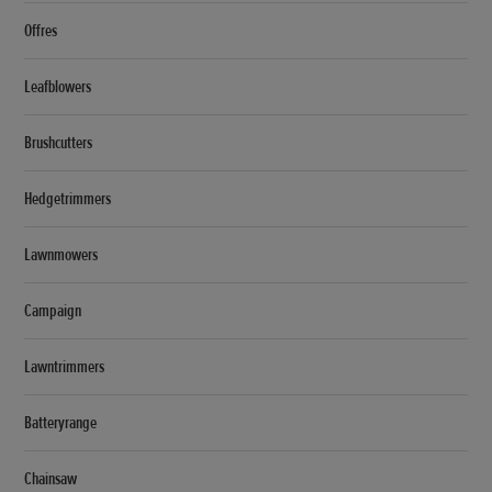
Offres
Leafblowers
Brushcutters
Hedgetrimmers
Lawnmowers
Campaign
Lawntrimmers
Batteryrange
Chainsaw