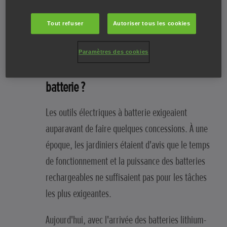
Tout refuser
Autoriser tous les cookies
Pouvez-vous obtenir la puissance dont
Paramètres des cookies
vous avez besoin avec des outils à
batterie ?
Les outils électriques à batterie exigeaient
auparavant de faire quelques concessions. À une
époque, les jardiniers étaient d'avis que le temps
de fonctionnement et la puissance des batteries
rechargeables ne suffisaient pas pour les tâches
les plus exigeantes.
Aujourd'hui, avec l'arrivée des batteries lithium-