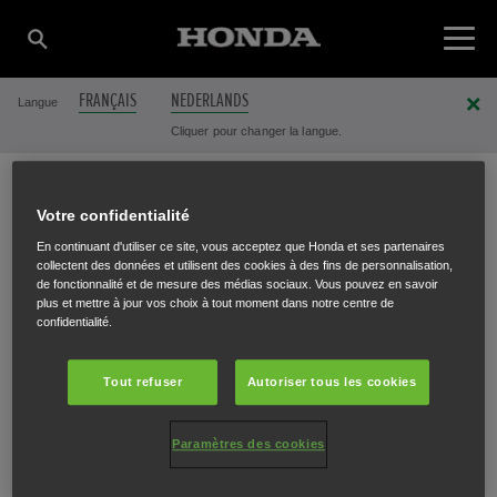
FRANÇAIS
NEDERLANDS
Langue
Cliquer pour changer la langue.
Votre confidentialité
A.B.B.M. SA
En continuant d'utiliser ce site, vous acceptez que Honda et ses partenaires
collectent des données et utilisent des cookies à des fins de personnalisation,
de fonctionnalité et de mesure des médias sociaux. Vous pouvez en savoir
plus et mettre à jour vos choix à tout moment dans notre centre de
Avenue de la Motte Baraffe 35
,
SENEFFE
,
7180
confidentialité.
Tout refuser
Autoriser tous les cookies
Paramètres des cookies
ITINÉRAIRE
SITE INTERNET