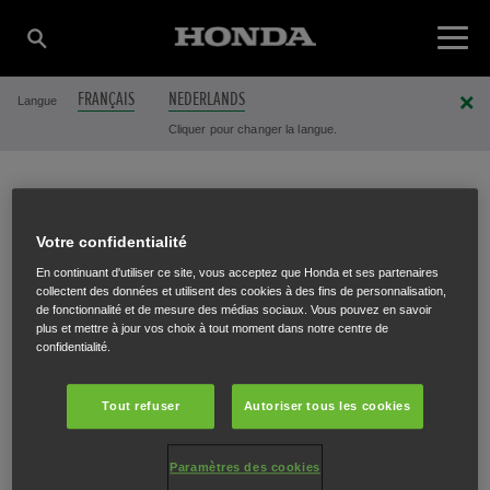
FRANÇAIS
NEDERLANDS
Langue
Cliquer pour changer la langue.
LUYCKX JOSE BVBA
Votre confidentialité
En continuant d'utiliser ce site, vous acceptez que Honda et ses partenaires
collectent des données et utilisent des cookies à des fins de personnalisation,
de fonctionnalité et de mesure des médias sociaux. Vous pouvez en savoir
Roeselarestraat 4a
,
Rollegem-Kapelle
,
8880
plus et mettre à jour vos choix à tout moment dans notre centre de
confidentialité.
Tout refuser
Autoriser tous les cookies
ITINÉRAIRE
Paramètres des cookies
SITE INTERNET