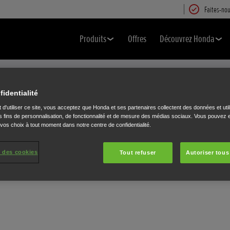
Faites-nou
Produits
Offres
Découvrez Honda
FERMER
Cliquer pour changer la langue.
fidentialité
 d'utiliser ce site, vous acceptez que Honda et ses partenaires collectent des données et util
 fins de personnalisation, de fonctionnalité et de mesure des médias sociaux. Vous pouvez e
 vos choix à tout moment dans notre centre de confidentialité.
 des cookies
Tout refuser
Autoriser tous