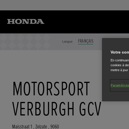
FRANÇAIS
NEDERLANDS
Langue
Votre con
En continuant
cookies à des
mettre à jour
MOTORSPORT
Paramètres
VERBURGH GCV
Maïsstraat 1
,
Zelzate
,
9060