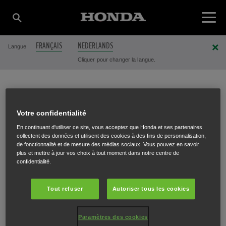
FRANÇAIS
NEDERLANDS
Langue
Cliquer pour changer la langue.
GREENBE S.A.
Votre confidentialité
En continuant d'utiliser ce site, vous acceptez que Honda et ses partenaires
collectent des données et utilisent des cookies à des fins de personnalisation,
de fonctionnalité et de mesure des médias sociaux. Vous pouvez en savoir
Chaussée de Louvain 656
,
Ohain
,
1380
plus et mettre à jour vos choix à tout moment dans notre centre de
confidentialité.
Tout refuser
Autoriser tous les cookies
ITINÉRAIRE
Paramètres des cookies
SITE INTERNET