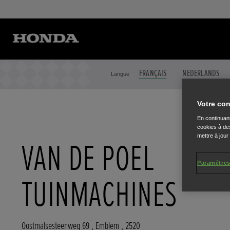
FRANÇAIS
NEDERLANDS
Langue
Votre con
En continuant
cookies à des
mettre à jour
VAN DE POEL
Paramètres
TUINMACHINES
Oostmalsesteenweg 69
,
Emblem
,
2520