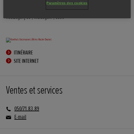
Paramètres des cookies
Houtzagerij 36
,
Maldegem
,
9990
ITINÉRAIRE
SITE INTERNET
Ventes et services
050/71.83.89
E-mail