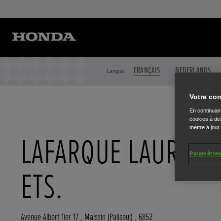
FRANÇAIS
NEDERLANDS
Langue
Votre con
En continuant
cookies à des
mettre à jour
LAFARQUE LAURENT
Paramètres
ETS.
Avenue Albert 1ier 17
,
Maissin (Paliseul)
,
6852