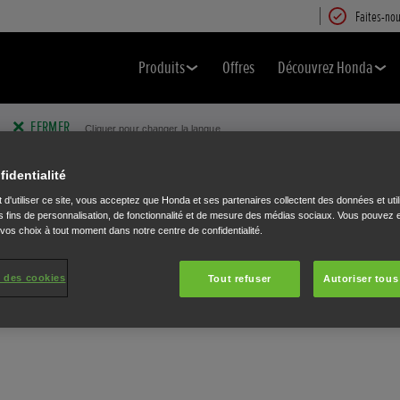
Faites-nou
Produits
Offres
Découvrez Honda
FERMER
Cliquer pour changer la langue.
fidentialité
 d'utiliser ce site, vous acceptez que Honda et ses partenaires collectent des données et util
 fins de personnalisation, de fonctionnalité et de mesure des médias sociaux. Vous pouvez e
 vos choix à tout moment dans notre centre de confidentialité.
 des cookies
Tout refuser
Autoriser tous