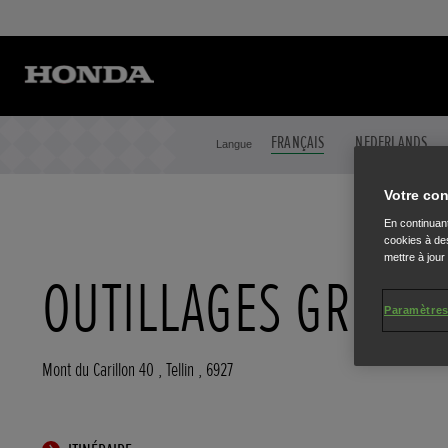
FRANÇAIS
NEDERLANDS
Langue
Votre con
En continuant
cookies à des
mettre à jour
OUTILLAGES GRUSLI
Paramètres
Mont du Carillon 40
,
Tellin
,
6927