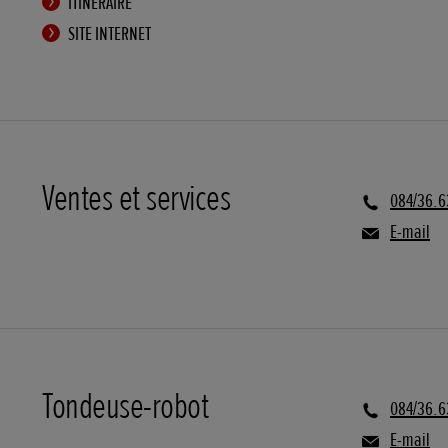
ITINÉRAIRE
SITE INTERNET
Ventes et services
084/36.6
E-mail
Tondeuse-robot
084/36.6
E-mail