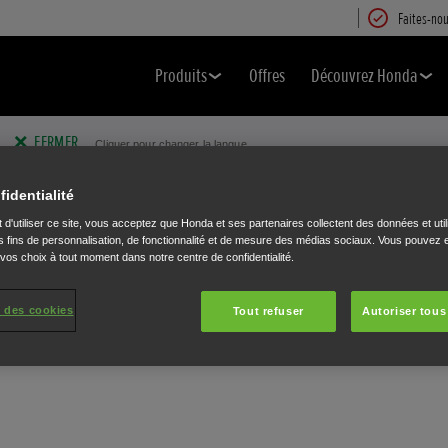
Faites-nou
Produits
Offres
Découvrez Honda
FERMER
Cliquer pour changer la langue.
fidentialité
 d'utiliser ce site, vous acceptez que Honda et ses partenaires collectent des données et util
 fins de personnalisation, de fonctionnalité et de mesure des médias sociaux. Vous pouvez e
 vos choix à tout moment dans notre centre de confidentialité.
N
 des cookies
Tout refuser
Autoriser tous