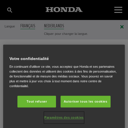
FRANÇAIS
NEDERLANDS
Langue
Cliquer pour changer la langue.
DURANT AGRICOLE &
Votre confidentialité
En continuant d'utiliser ce site, vous acceptez que Honda et ses partenaires
collectent des données et utilisent des cookies à des fins de personnalisation,
JARDIN SRL/BV
de fonctionnalité et de mesure des médias sociaux. Vous pouvez en savoir
plus et mettre à jour vos choix à tout moment dans notre centre de
confidentialité.
Tout refuser
Autoriser tous les cookies
Rue de la Gendarmerie 48
,
Philippeville
,
5600
Paramètres des cookies