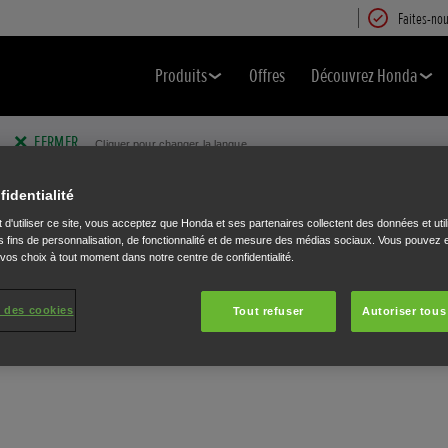
Faites-nou
Produits
Offres
Découvrez Honda
FERMER
Cliquer pour changer la langue.
fidentialité
 d'utiliser ce site, vous acceptez que Honda et ses partenaires collectent des données et util
 fins de personnalisation, de fonctionnalité et de mesure des médias sociaux. Vous pouvez e
 vos choix à tout moment dans notre centre de confidentialité.
 des cookies
Tout refuser
Autoriser tous