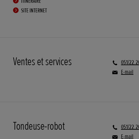
ITINÉRAIRE
SITE INTERNET
Ventes et services
051/22.2
E-mail
Tondeuse-robot
051/22.2
E-mail