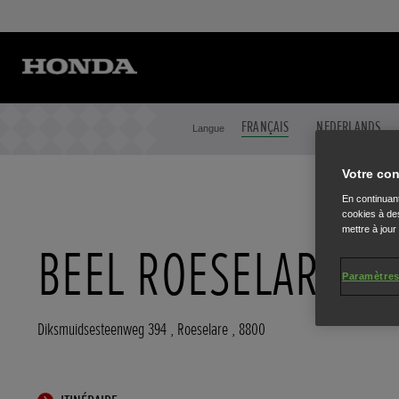
FRANÇAIS
NEDERLANDS
Langue
Votre con
En continuant
cookies à des
mettre à jour
BEEL ROESELARE
Paramètres
Diksmuidsesteenweg 394
,
Roeselare
,
8800