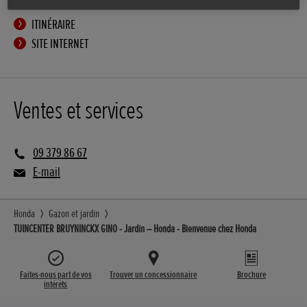
ITINÉRAIRE
SITE INTERNET
Ventes et services
09 379 86 67
E-mail
Honda
Gazon et jardin
TUINCENTER BRUYNINCKX GINO - Jardin – Honda - Bienvenue chez Honda
Faites-nous part de vos
Trouver un concessionnaire
Brochure
intérêts