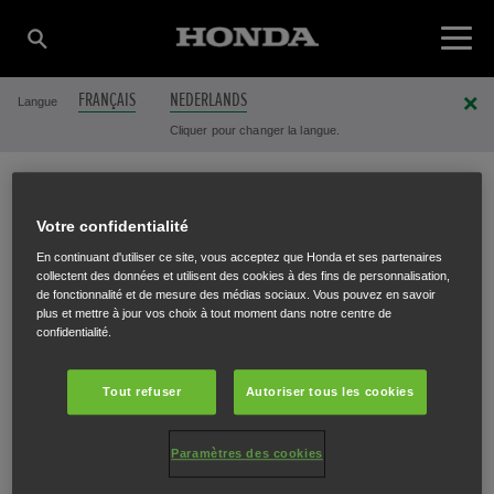
FRANÇAIS
NEDERLANDS
Langue
Cliquer pour changer la langue.
TUINCENTER
Votre confidentialité
En continuant d'utiliser ce site, vous acceptez que Honda et ses partenaires
collectent des données et utilisent des cookies à des fins de personnalisation,
BRUYNINCKX GINO
de fonctionnalité et de mesure des médias sociaux. Vous pouvez en savoir
plus et mettre à jour vos choix à tout moment dans notre centre de
confidentialité.
Tout refuser
Autoriser tous les cookies
Sint-Jansstraat 73
,
Sint-Laureins
,
9982
Paramètres des cookies