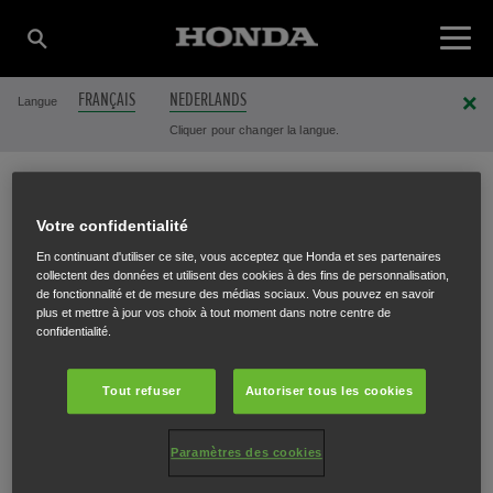
FRANÇAIS
NEDERLANDS
Langue
Cliquer pour changer la langue.
ACIER LUXEMBOURG
Votre confidentialité
En continuant d'utiliser ce site, vous acceptez que Honda et ses partenaires
collectent des données et utilisent des cookies à des fins de personnalisation,
SARL
de fonctionnalité et de mesure des médias sociaux. Vous pouvez en savoir
plus et mettre à jour vos choix à tout moment dans notre centre de
confidentialité.
Tout refuser
Autoriser tous les cookies
Route de Longwy
,
Bertrange
,
L-8080
Paramètres des cookies