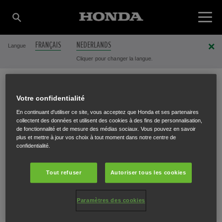
FRANÇAIS
NEDERLANDS
Langue
Cliquer pour changer la langue.
Votre confidentialité
EUROTOND SPRL
En continuant d'utiliser ce site, vous acceptez que Honda et ses partenaires
collectent des données et utilisent des cookies à des fins de personnalisation,
de fonctionnalité et de mesure des médias sociaux. Vous pouvez en savoir
plus et mettre à jour vos choix à tout moment dans notre centre de
Rue de Leumont 138
,
Antheit
,
4520
confidentialité.
Tout refuser
Autoriser tous les cookies
Paramètres des cookies
ITINÉRAIRE
SITE INTERNET