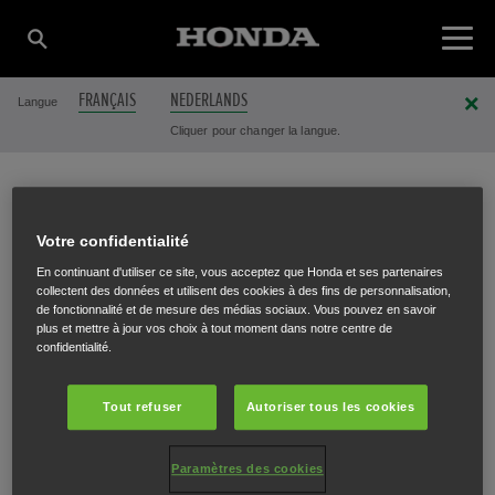
FRANÇAIS
NEDERLANDS
Langue
Cliquer pour changer la langue.
MAES L& D BVBA
Votre confidentialité
En continuant d'utiliser ce site, vous acceptez que Honda et ses partenaires
collectent des données et utilisent des cookies à des fins de personnalisation,
de fonctionnalité et de mesure des médias sociaux. Vous pouvez en savoir
Brugsesteenweg 161
,
Veurne
,
8630
plus et mettre à jour vos choix à tout moment dans notre centre de
confidentialité.
Tout refuser
Autoriser tous les cookies
ITINÉRAIRE
Paramètres des cookies
SITE INTERNET