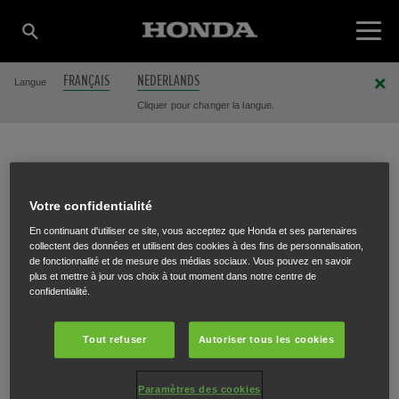
FRANÇAIS
NEDERLANDS
Langue
Cliquer pour changer la langue.
EEMAN - VAN DEN
Votre confidentialité
En continuant d'utiliser ce site, vous acceptez que Honda et ses partenaires
BERGE
collectent des données et utilisent des cookies à des fins de personnalisation,
de fonctionnalité et de mesure des médias sociaux. Vous pouvez en savoir
plus et mettre à jour vos choix à tout moment dans notre centre de
confidentialité.
Astridlaan 61
,
Geraardsbergen
,
9500
Tout refuser
Autoriser tous les cookies
Paramètres des cookies