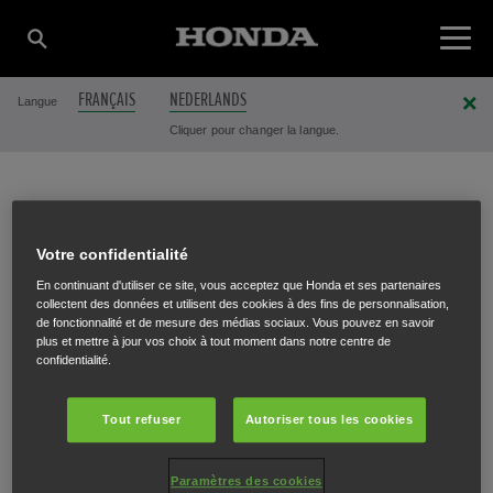
FRANÇAIS
NEDERLANDS
Langue
Cliquer pour changer la langue.
EVELETTE GARDEN
Votre confidentialité
En continuant d'utiliser ce site, vous acceptez que Honda et ses partenaires
SPRL
collectent des données et utilisent des cookies à des fins de personnalisation,
de fonctionnalité et de mesure des médias sociaux. Vous pouvez en savoir
plus et mettre à jour vos choix à tout moment dans notre centre de
confidentialité.
Rue de Nandrin 7
,
Nandrin
,
4550
Tout refuser
Autoriser tous les cookies
Paramètres des cookies