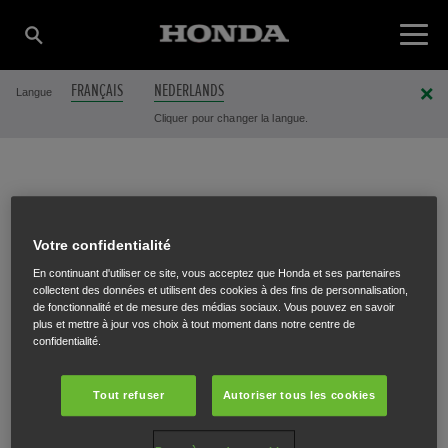
FRANÇAIS
NEDERLANDS
Langue
Cliquer pour changer la langue.
NGE MACHINES
Votre confidentialité
(MIIMO MASTER
En continuant d'utiliser ce site, vous acceptez que Honda et ses partenaires
collectent des données et utilisent des cookies à des fins de personnalisation,
de fonctionnalité et de mesure des médias sociaux. Vous pouvez en savoir
plus et mettre à jour vos choix à tout moment dans notre centre de
DEALER)
confidentialité.
Tout refuser
Autoriser tous les cookies
Avenue Lavoisier 21
,
Wavre
,
1300