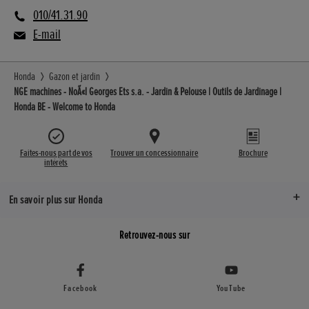
010/41.31.90
E-mail
Honda
Gazon et jardin
NGE machines - NoÃ«l Georges Ets s.a. - Jardin & Pelouse | Outils de Jardinage |
Honda BE - Welcome to Honda
Faites-nous part de vos
Trouver un concessionnaire
Brochure
intérêts
En savoir plus sur Honda
Retrouvez-nous sur
Facebook
YouTube