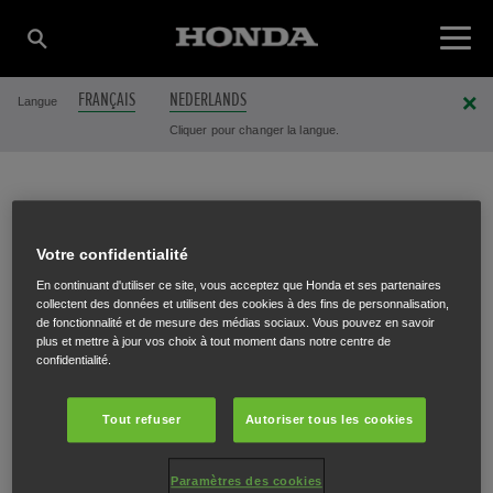
FRANÇAIS
NEDERLANDS
Langue
Cliquer pour changer la langue.
VAN DEN BOSSCHE
Votre confidentialité
En continuant d'utiliser ce site, vous acceptez que Honda et ses partenaires
TUINMACHINES NV
collectent des données et utilisent des cookies à des fins de personnalisation,
de fonctionnalité et de mesure des médias sociaux. Vous pouvez en savoir
plus et mettre à jour vos choix à tout moment dans notre centre de
confidentialité.
Ninoofsesteenweg 142
,
Lennik
,
1750
Tout refuser
Autoriser tous les cookies
Paramètres des cookies