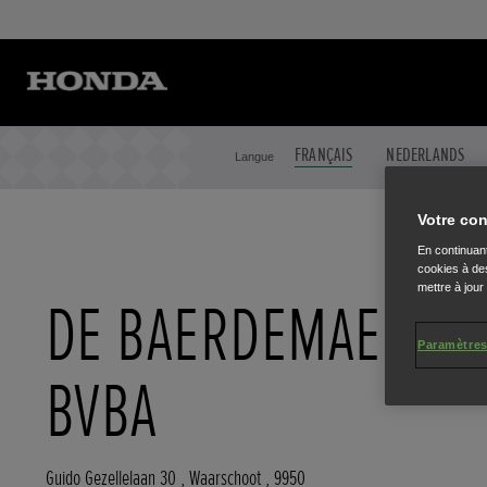
FRANÇAIS
NEDERLANDS
Langue
Votre con
En continuant
cookies à des
mettre à jour
DE BAERDEMAEKER
Paramètres
BVBA
Guido Gezellelaan 30
,
Waarschoot
,
9950