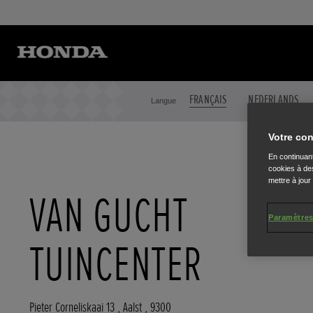
FRANÇAIS
NEDERLANDS
Langue
Votre con
En continuant
cookies à des
mettre à jour
VAN GUCHT
Paramètres
TUINCENTER
Pieter Corneliskaai 13
,
Aalst
,
9300