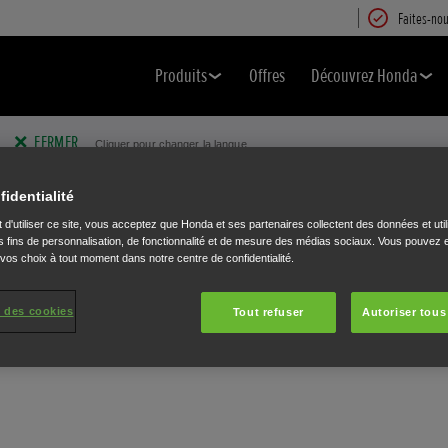
Faites-nou
Produits
Offres
Découvrez Honda
FERMER
Cliquer pour changer la langue.
fidentialité
 d'utiliser ce site, vous acceptez que Honda et ses partenaires collectent des données et util
 fins de personnalisation, de fonctionnalité et de mesure des médias sociaux. Vous pouvez e
 vos choix à tout moment dans notre centre de confidentialité.
 des cookies
Tout refuser
Autoriser tous