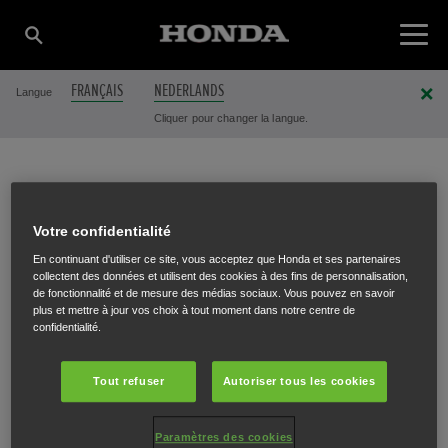
FRANÇAIS
NEDERLANDS
Langue
Cliquer pour changer la langue.
LAMBRECHTS
Votre confidentialité
En continuant d'utiliser ce site, vous acceptez que Honda et ses partenaires
TUINMACHINES BVBA
collectent des données et utilisent des cookies à des fins de personnalisation,
de fonctionnalité et de mesure des médias sociaux. Vous pouvez en savoir
plus et mettre à jour vos choix à tout moment dans notre centre de
confidentialité.
Omleiding 125
,
Herent
,
3020
Tout refuser
Autoriser tous les cookies
Paramètres des cookies