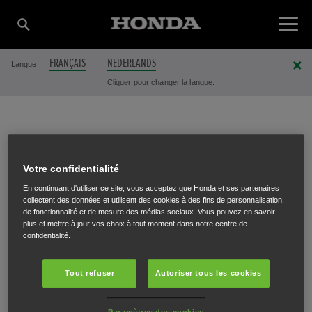
FRANÇAIS
NEDERLANDS
Langue
Cliquer pour changer la langue.
GEURTS & ZONEN NV
Votre confidentialité
(MIIMO MASTER
En continuant d'utiliser ce site, vous acceptez que Honda et ses partenaires
collectent des données et utilisent des cookies à des fins de personnalisation,
de fonctionnalité et de mesure des médias sociaux. Vous pouvez en savoir
plus et mettre à jour vos choix à tout moment dans notre centre de
DEALER)
confidentialité.
Tout refuser
Autoriser tous les cookies
Riemsterweg 242
,
Spouwen
,
3740