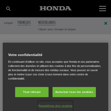
FRANÇAIS
NEDERLANDS
Langue
Cliquer pour changer la langue.
MAISON GILLES SA
Votre confidentialité
En continuant d'utiliser ce site, vous acceptez que Honda et ses partenaires
collectent des données et utilisent des cookies à des fins de personnalisation,
de fonctionnalité et de mesure des médias sociaux. Vous pouvez en savoir
Chaussée de Marche 182-186
,
Jambes (Namur)
,
5100
plus et mettre à jour vos choix à tout moment dans notre centre de
confidentialité.
Tout refuser
Autoriser tous les cookies
ITINÉRAIRE
Paramètres des cookies
SITE INTERNET