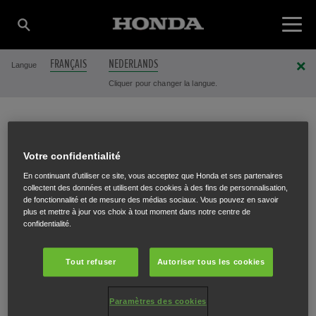
FRANÇAIS
NEDERLANDS
Langue
Cliquer pour changer la langue.
SALENS DBL BVBA
Votre confidentialité
En continuant d'utiliser ce site, vous acceptez que Honda et ses partenaires
collectent des données et utilisent des cookies à des fins de personnalisation,
de fonctionnalité et de mesure des médias sociaux. Vous pouvez en savoir
Nieuwstraat 8
,
Galmaarden
,
1570
plus et mettre à jour vos choix à tout moment dans notre centre de
confidentialité.
Tout refuser
Autoriser tous les cookies
ITINÉRAIRE
Paramètres des cookies
SITE INTERNET