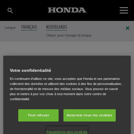
FRANÇAIS
NEDERLANDS
Langue
Cliquer pour changer la langue.
LA MAISON DU
Votre confidentialité
En continuant d'utiliser ce site, vous acceptez que Honda et ses partenaires
MOTEUR
collectent des données et utilisent des cookies à des fins de personnalisation,
de fonctionnalité et de mesure des médias sociaux. Vous pouvez en savoir
plus et mettre à jour vos choix à tout moment dans notre centre de
confidentialité.
Avenue de l’Indépendance 43-49
,
Wandre
,
4020
Tout refuser
Autoriser tous les cookies
Paramètres des cookies