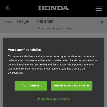
FRANÇAIS
NEDERLANDS
Langue
Cliquer pour changer la langue.
DIGIMOW (BRYAN
Votre confidentialité
En continuant d'utiliser ce site, vous acceptez que Honda et ses partenaires
collectent des données et utilisent des cookies à des fins de personnalisation,
LUYCKX)
de fonctionnalité et de mesure des médias sociaux. Vous pouvez en savoir
plus et mettre à jour vos choix à tout moment dans notre centre de
confidentialité.
Tout refuser
Autoriser tous les cookies
Menenstraat 118
,
Wervik
,
8940
Paramètres des cookies