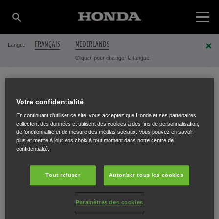
FRANÇAIS
NEDERLANDS
Langue
Cliquer pour changer la langue.
DURANT AGRICOLE &
Votre confidentialité
En continuant d'utiliser ce site, vous acceptez que Honda et ses partenaires
collectent des données et utilisent des cookies à des fins de personnalisation,
JARDIN SRL/BV
de fonctionnalité et de mesure des médias sociaux. Vous pouvez en savoir
plus et mettre à jour vos choix à tout moment dans notre centre de
confidentialité.
Tout refuser
Autoriser tous les cookies
Chaussée de Mons 30
,
Beaumont
,
6500
Paramètres des cookies