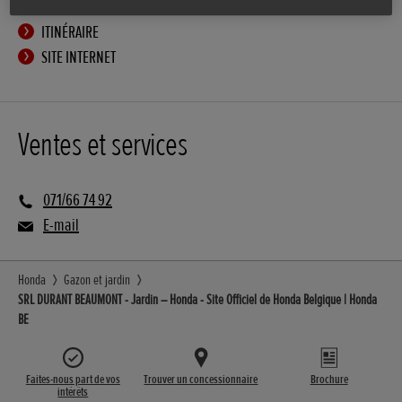
ITINÉRAIRE
SITE INTERNET
Ventes et services
071/66 74 92
E-mail
Honda
Gazon et jardin
SRL DURANT BEAUMONT - Jardin – Honda - Site Officiel de Honda Belgique | Honda
BE
Faites-nous part de vos
Trouver un concessionnaire
Brochure
intérêts