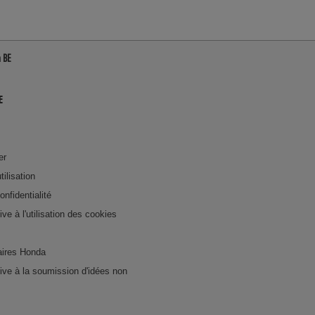
a BE
E
er
tilisation
onfidentialité
tive à l'utilisation des cookies
ires Honda
ative à la soumission d'idées non