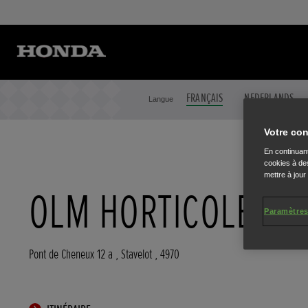
FRANÇAIS
NEDERLANDS
Langue
Votre con
En continuant
cookies à des
mettre à jour
OLM HORTICOLE
Paramètres
Pont de Cheneux 12 a
,
Stavelot
,
4970