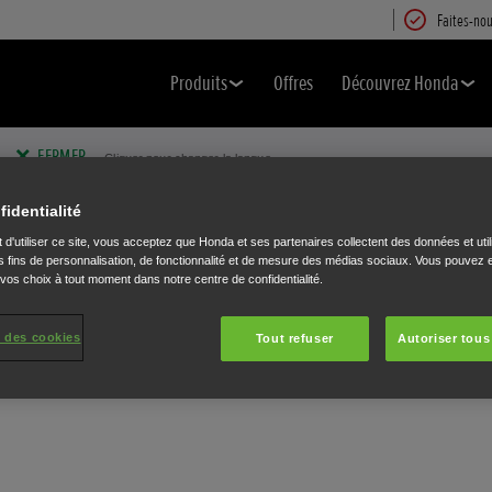
Faites-nou
Produits
Offres
Découvrez Honda
FERMER
Cliquer pour changer la langue.
fidentialité
 d'utiliser ce site, vous acceptez que Honda et ses partenaires collectent des données et util
 fins de personnalisation, de fonctionnalité et de mesure des médias sociaux. Vous pouvez e
 vos choix à tout moment dans notre centre de confidentialité.
 des cookies
Tout refuser
Autoriser tous