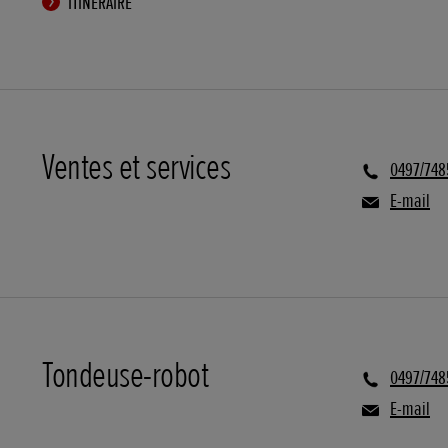
ITINÉRAIRE
Ventes et services
0497/748
E-mail
Tondeuse-robot
0497/748
E-mail