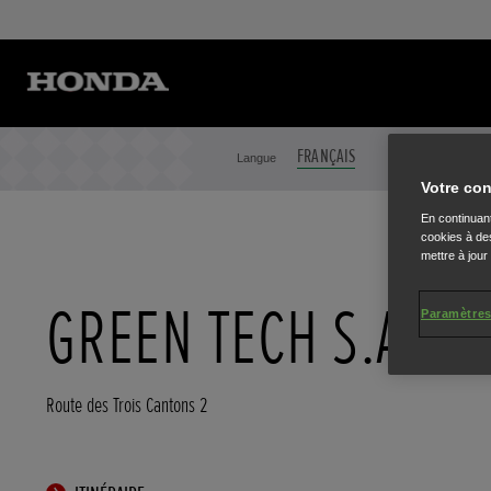
FRANÇAIS
NEDERLANDS
Langue
Votre con
En continuant
cookies à des
mettre à jour
GREEN TECH S.A.R.
Paramètres
Route des Trois Cantons 2