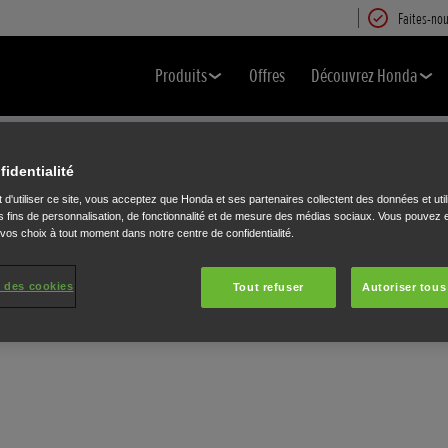
Faites-nou
Produits
Offres
Découvrez Honda
FERMER
Cliquer pour changer la langue.
fidentialité
 d'utiliser ce site, vous acceptez que Honda et ses partenaires collectent des données et util
 fins de personnalisation, de fonctionnalité et de mesure des médias sociaux. Vous pouvez e
 vos choix à tout moment dans notre centre de confidentialité.
L
 des cookies
Tout refuser
Autoriser tous