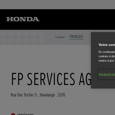
FRANÇAIS
NEDERLANDS
Langue
Votre con
En continuant
cookies à des
mettre à jour
FP SERVICES AGRI
Paramètres
Rue Des Triches 5
,
Havelange
,
5370