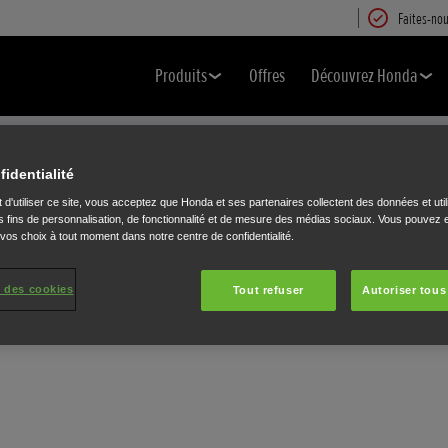
Faites-nou
Produits
Offres
Découvrez Honda
FERMER
Cliquer pour changer la langue.
fidentialité
 d'utiliser ce site, vous acceptez que Honda et ses partenaires collectent des données et util
 fins de personnalisation, de fonctionnalité et de mesure des médias sociaux. Vous pouvez e
 vos choix à tout moment dans notre centre de confidentialité.
 des cookies
Tout refuser
Autoriser tous