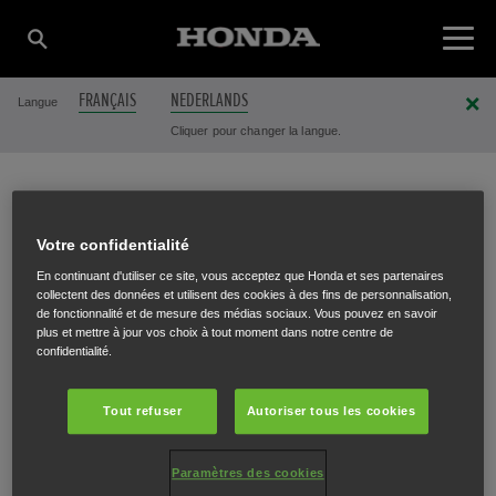
FRANÇAIS
NEDERLANDS
Langue
Cliquer pour changer la langue.
BURKARDT SRL
Votre confidentialité
En continuant d'utiliser ce site, vous acceptez que Honda et ses partenaires
collectent des données et utilisent des cookies à des fins de personnalisation,
de fonctionnalité et de mesure des médias sociaux. Vous pouvez en savoir
Rue de la station 29
,
Sourbrodt
,
4950
plus et mettre à jour vos choix à tout moment dans notre centre de
confidentialité.
Tout refuser
Autoriser tous les cookies
ITINÉRAIRE
Paramètres des cookies
SITE INTERNET