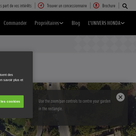
s part de vos intérêts
Trouver un concessionnaire
Brochure
Commander
Propriétaires
Blog
L'UNIVERS HONDA
harge
Résultats
isent des
n savoir plus et
Use the zoom/pan controls to centre your garden
 les cookies
in the rectangle.