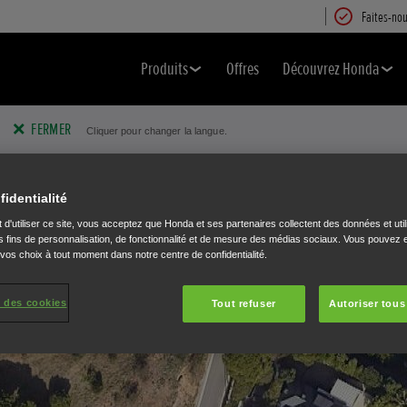
Faites-nou
Produits
Offres
Découvrez Honda
FERMER
Cliquer pour changer la langue.
jardin
Sélectionnez votre Miimo
Ajouter des caractéristiques
Station de c
fidentialité
 d'utiliser ce site, vous acceptez que Honda et ses partenaires collectent des données et util
 fins de personnalisation, de fonctionnalité et de mesure des médias sociaux. Vous pouvez e
 vos choix à tout moment dans notre centre de confidentialité.
 des cookies
Tout refuser
Autoriser tous