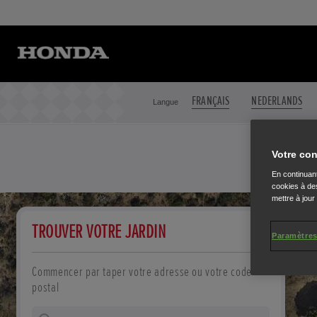
FRANÇAIS
NEDERLANDS
Langue
Jardin
Votre 
Votre con
En continuant
cookies à des
mettre à jour
TROUVER VOTRE JARDIN
Paramètres
Commencer par taper votre adresse ou votre code
postal