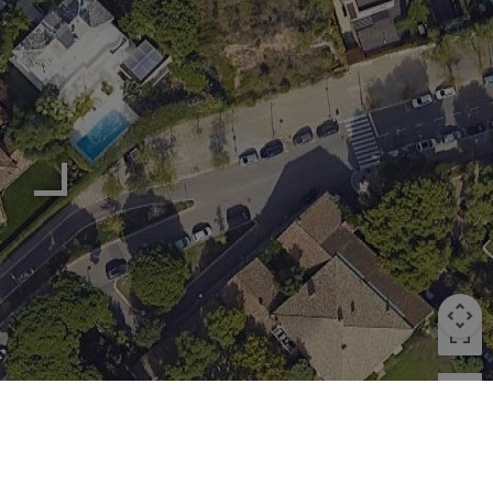
Image may be subject to copyright
Terms
10 m
Keyboard shortcuts