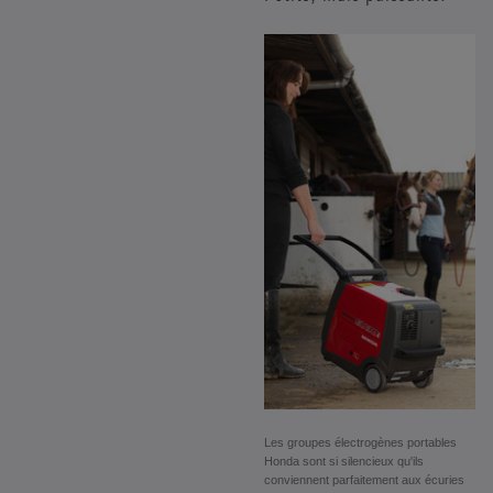
Les groupes électrogènes portables
Honda sont si silencieux qu'ils
conviennent parfaitement aux écuries