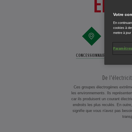
EMPO
Votre con
En continuant
cookies à des
mettre à jour
Paramètres
CONCESSIONNAIRE
BROC
De l'électrici
Ces groupes électrogènes extrême
les environnements. Ils représentent
car ils produisent un courant électr
endroits les plus reculés. En outre,
signifie que vous n'avez pas besoi
transp