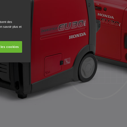
isent des
n savoir plus et
 les cookies