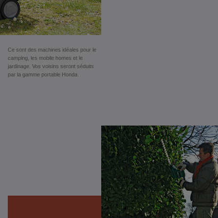
Ce sont des machines idéales pour le
camping, les mobile homes et le
jardinage. Vos voisins seront séduits
par la gamme portable Honda.