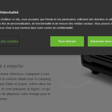
RTER
fidentialité
 d'utiliser ce site, vous acceptez que Honda et ses partenaires collectent des données et util
 fins de personnalisation, de fonctionnalité et de mesure des médias sociaux. Vous pouvez e
 vos choix à tout moment dans notre centre de confidentialité.
 des cookies
Tout refuser
Autoriser tous
HURE
CARACTÉRISTIQUES
té à emporter.
ment silencieux s'adaptent à tous
 la solution idéale pour le camping,
ique fiable et propre, même dans les
 ils sont pratiques et légers, ce qui
n de dépenser votre énergie pour le
orter.