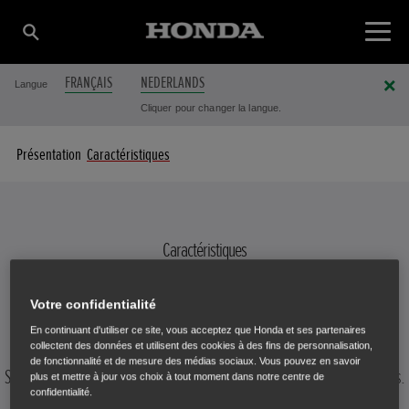
FRANÇAIS
NEDERLANDS
Langue
Cliquer pour changer la langue.
Présentation
Caractéristiques
Caractéristiques
TRONÇONNEUSE À BATTERIE
Votre confidentialité
En continuant d'utiliser ce site, vous acceptez que Honda et ses partenaires
collectent des données et utilisent des cookies à des fins de personnalisation,
de fonctionnalité et de mesure des médias sociaux. Vous pouvez en savoir
Sélectionnez un produit à batterie pour afficher ses caractéristiques.
plus et mettre à jour vos choix à tout moment dans notre centre de
confidentialité.