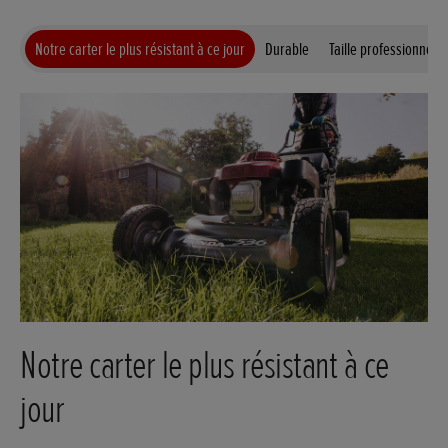
Notre carter le plus résistant à ce jour
Durable
Taille professionnelle
Notre carter le plus résistant à ce
jour